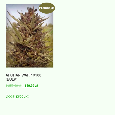
Promocja!
AFGHAN WARP X100
(BULK)
Pierwotna
Aktualna
1 259,90
zł
1 149,99
zł
cena
cena
wynosiła:
wynosi:
Dodaj produkt
1
1
259,90 zł.
149,99 zł.