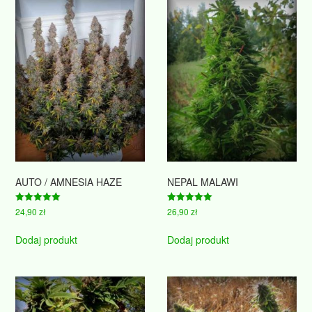
AUTO / AMNESIA HAZE
NEPAL MALAWI
Oceniono
Oceniono
24,90
zł
26,90
zł
5.00
5.00
na 5
na 5
Dodaj produkt
Dodaj produkt