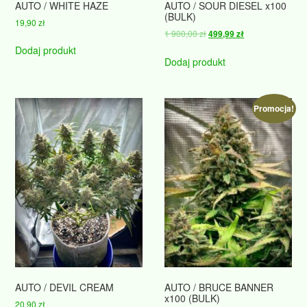
AUTO / WHITE HAZE
AUTO / SOUR DIESEL x100
(BULK)
19,90
zł
Pierwotna
Aktualna
1 900,00
zł
499,99
zł
cena
cena
Dodaj produkt
wynosiła:
wynosi:
Dodaj produkt
1
499,99 zł.
900,00 zł.
Promocja!
AUTO / DEVIL CREAM
AUTO / BRUCE BANNER
x100 (BULK)
20,90
zł