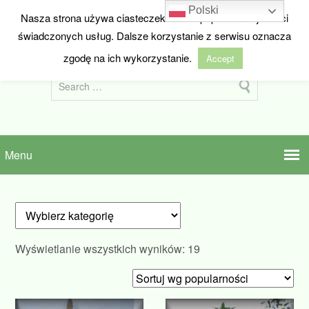
Polski
Nasza strona używa ciasteczek w celu poprawienia jakości
HIDEANDSEED.NL
świadczonych usług. Dalsze korzystanie z serwisu oznacza
Nasiona marihuany z Holandii
zgodę na ich wykorzystanie.
Accept
Posortowane
Wyświetlanie wszystkich wyników: 19
według
popularności