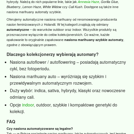
hybrydy. Należą do nich popularne linie, takie jak
,
,
Amnesia Haze
Gorilla Glue
,
,
czy
. Dostępne są także inne
Blueberry
Lemon Haze
White Widow
Cali Kush
nasiona marihuany automaty szybkie.
Oferujemy automatyczne nasiona marihuany od renomowanego producenta
nasion feminizowanych z Holandii. W tej kategorii znajdują się odmiany
– do warunków outdoor oraz indoor. Wszystkie produkty są
automatyczne
przeznaczone wyłącznie do celów kolekcjonerskich. Co ważne, każde
opakowanie to oryginalnie zapakowane
,
nasiona marihuany szybkie automaty
zgodne z obowiązującym prawem.
Dlaczego kolekcjonerzy wybierają automaty?
Nasiona autoflower / autoflowering – posiadają automatyczny
cykl, bez fotoperiodu.
Nasiona marihuany auto – wyróżniają się szybkim i
przewidywalnym automatycznym rozwojem.
Duży wybór: indica, sativa, hybrydy, klasyki oraz nowoczesne
odmiany cali.
Opcje
indoor
, outdoor, szybkie i kompaktowe genetyki do
kolekcji.
FAQ
Czy nasiona automatyzowane są legalne?
Tak — w Polsce posiadanie nasion marihuany, także automatycznych, jest legalne.