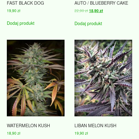
FAST BLACK DOG
AUTO / BLUEBERRY CAKE
Pierwotna
Aktualna
19,90
zł
22,90
zł
18,90
zł
cena
cena
wynosiła:
wynosi:
Dodaj produkt
Dodaj produkt
22,90 zł.
18,90 zł.
WATERMELON KUSH
LIBAN MELON KUSH
18,90
zł
19,90
zł