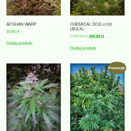
AFGHAN WARP
CHEMICAL DOG x100
(BULK)
20,90
zł
Pierwotna
Aktualna
1 600,00
zł
499,99
zł
cena
cena
Dodaj produkt
wynosiła:
wynosi:
Dodaj produkt
1
499,99 zł.
600,00 zł.
Promocja!