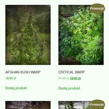
Promocja!
AFGHAN KUSH WARP
CRITICAL WARP
Pierwotna
Aktualna
18,90
zł
21,90
zł
18,90
zł
cena
cena
wynosiła:
wynosi:
Dodaj produkt
Dodaj produkt
21,90 zł.
18,90 zł.
Promocja!