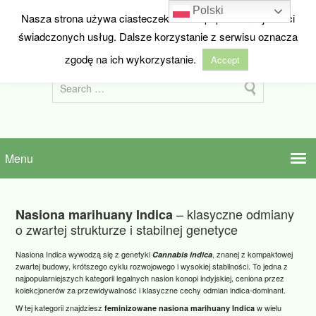
Polski
Nasza strona używa ciasteczek w celu poprawienia jakości
HIDEANDSEED.NL
świadczonych usług. Dalsze korzystanie z serwisu oznacza
Nasiona marihuany z Holandii
zgodę na ich wykorzystanie.
Accept
– klasyczne odmiany
Nasiona marihuany Indica
o zwartej strukturze i stabilnej genetyce
Nasiona Indica wywodzą się z genetyki
, znanej z kompaktowej
Cannabis indica
zwartej budowy, krótszego cyklu rozwojowego i wysokiej stabilności. To jedna z
najpopularniejszych kategorii legalnych nasion konopi indyjskiej, ceniona przez
kolekcjonerów za przewidywalność i klasyczne cechy odmian indica‑dominant.
W tej kategorii znajdziesz
w wielu
feminizowane nasiona marihuany Indica