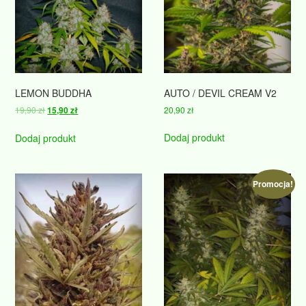
LEMON BUDDHA
AUTO / DEVIL CREAM V2
Pierwotna
Aktualna
19,90
zł
20,90
zł
15,90
zł
cena
cena
wynosiła:
wynosi:
Dodaj produkt
Dodaj produkt
19,90 zł.
15,90 zł.
Promocja!