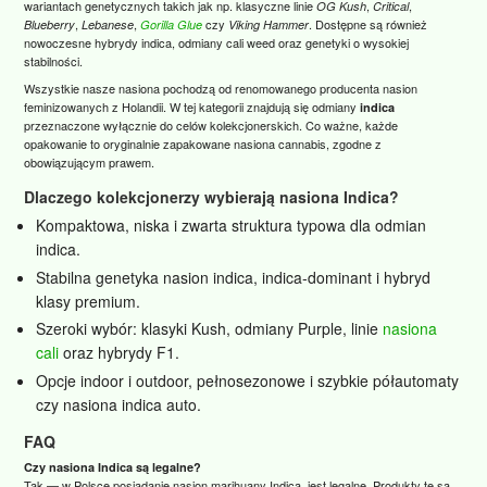
wariantach genetycznych takich jak np. klasyczne linie
,
,
OG Kush
Critical
,
,
czy
. Dostępne są również
Blueberry
Lebanese
Gorilla Glue
Viking Hammer
nowoczesne hybrydy indica, odmiany cali weed oraz genetyki o wysokiej
stabilności.
Wszystkie nasze nasiona pochodzą od renomowanego producenta nasion
feminizowanych z Holandii. W tej kategorii znajdują się odmiany
indica
przeznaczone wyłącznie do celów kolekcjonerskich. Co ważne, każde
opakowanie to oryginalnie zapakowane nasiona cannabis, zgodne z
obowiązującym prawem.
Dlaczego kolekcjonerzy wybierają nasiona Indica?
Kompaktowa, niska i zwarta struktura typowa dla odmian
indica.
Stabilna genetyka nasion indica, indica‑dominant i hybryd
klasy premium.
Szeroki wybór: klasyki Kush, odmiany Purple, linie
nasiona
cali
oraz hybrydy F1.
Opcje indoor i outdoor, pełnosezonowe i szybkie półautomaty
czy nasiona indica auto.
FAQ
Czy nasiona Indica są legalne?
Tak — w Polsce posiadanie nasion marihuany Indica, jest legalne. Produkty te są