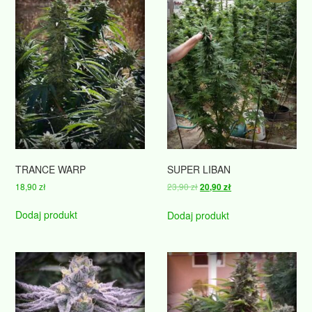
TRANCE WARP
SUPER LIBAN
Pierwotna
Aktualna
18,90
zł
23,90
zł
20,90
zł
cena
cena
wynosiła:
wynosi:
Dodaj produkt
Dodaj produkt
23,90 zł.
20,90 zł.