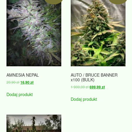
AMNESIA NEPAL
AUTO / BRUCE BANNER
x100 (BULK)
Pierwotna
Aktualna
20,90
zł
16,90
zł
Pierwotna
Aktualna
1 900,00
zł
699,99
zł
cena
cena
cena
cena
wynosiła:
wynosi:
Dodaj produkt
wynosiła:
wynosi:
Dodaj produkt
20,90 zł.
16,90 zł.
1
699,99 zł.
900,00 zł.