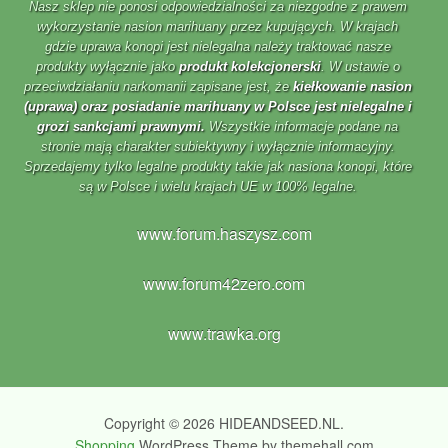
Nasz sklep nie ponosi odpowiedzialności za niezgodne z prawem
wykorzystanie nasion marihuany przez kupujących. W krajach
gdzie uprawa konopi jest nielegalna należy traktować nasze
produkty wyłącznie jako
produkt kolekcjonerski
. W ustawie o
przeciwdziałaniu narkomanii zapisane jest, że
kiełkowanie nasion
(uprawa) oraz posiadanie marihuany w Polsce jest nielegalne i
grozi sankcjami prawnymi.
Wszystkie informacje podane na
stronie mają charakter subiektywny i wyłącznie informacyjny.
Sprzedajemy tylko legalne produkty takie jak nasiona konopi, które
są w Polsce i wielu krajach UE w 100% legalne.
www.forum.haszysz.com
www.forum42zero.com
www.trawka.org
Copyright © 2026 HIDEANDSEED.NL.
Shopping
WordPress Theme by themehall.com