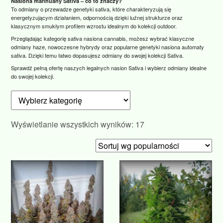
Nasiona marihuany Sativa – co to znaczy?
To odmiany o przewadze genetyki sativa, które charakteryzują się
energetyzującym działaniem, odpornością dzięki luźnej strukturze oraz
klasycznym smukłym profilem wzrostu idealnym do kolekcji outdoor.
Przeglądając kategorię sativa nasiona cannabis, możesz wybrać klasyczne
odmiany haze, nowoczesne hybrydy oraz popularne genetyki nasiona automaty
sativa. Dzięki temu łatwo dopasujesz odmiany do swojej kolekcji Sativa.
Sprawdź pełną ofertę naszych legalnych nasion Sativa i wybierz odmiany idealne
do swojej kolekcji.
Posortowane
Wyświetlanie wszystkich wyników: 17
według
popularności