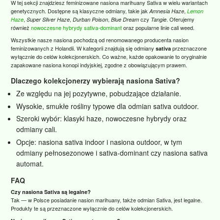
W tej sekcji znajdziesz feminizowane nasiona marihuany Sativa w wielu wariantach
genetycznych. Dostępne są klasyczne odmiany, takie jak
,
Amnesia Haze
Lemon
,
,
,
czy
. Oferujemy
Haze
Super Silver Haze
Durban Poison
Blue Dream
Tangie
również
nowoczesne hybrydy sativa‑dominant
oraz popularne linie cali weed.
Wszystkie nasze nasiona pochodzą od renomowanego producenta nasion
feminizowanych z Holandii. W kategorii znajdują się odmiany
przeznaczone
sativa
wyłącznie do celów kolekcjonerskich. Co ważne, każde opakowanie to oryginalnie
zapakowane nasiona konopi indyjskiej, zgodne z obowiązującym prawem.
Dlaczego kolekcjonerzy wybierają nasiona Sativa?
Ze względu na jej pozytywne, pobudzające działanie.
Wysokie, smukłe rośliny typowe dla odmian sativa outdoor.
Szeroki wybór: klasyki haze, nowoczesne hybrydy oraz
odmiany cali.
Opcje: nasiona sativa indoor i nasiona outdoor, w tym
odmiany pełnosezonowe i sativa‑dominant czy nasiona sativa
automat.
FAQ
Czy nasiona Sativa są legalne?
Tak — w Polsce posiadanie nasion marihuany, także odmian Sativa, jest legalne.
Produkty te są przeznaczone wyłącznie do celów kolekcjonerskich.