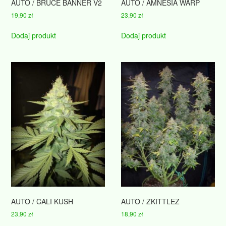
AUTO / BRUCE BANNER V2
AUTO / AMNESIA WARP
19,90
zł
23,90
zł
Dodaj produkt
Dodaj produkt
AUTO / CALI KUSH
AUTO / ZKITTLEZ
23,90
zł
18,90
zł