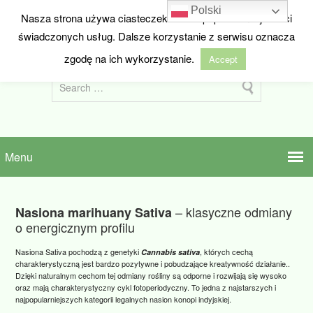
Polski
Nasza strona używa ciasteczek w celu poprawienia jakości
HIDEANDSEED.NL
świadczonych usług. Dalsze korzystanie z serwisu oznacza
Nasiona marihuany z Holandii
zgodę na ich wykorzystanie.
Accept
– klasyczne odmiany
Nasiona marihuany Sativa
o energicznym profilu
Nasiona Sativa pochodzą z genetyki
, których cechą
Cannabis sativa
charakterystyczną jest bardzo pozytywne i pobudzające kreatywność działanie..
Dzięki naturalnym cechom tej odmiany rośliny są odporne i rozwijają się wysoko
oraz mają charakterystyczny cykl fotoperiodyczny. To jedna z najstarszych i
najpopularniejszych kategorii legalnych nasion konopi indyjskiej.