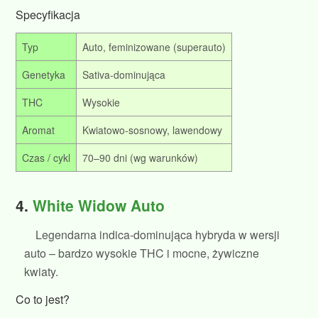
Specyfikacja
Typ
Auto, feminizowane (superauto)
Genetyka
Sativa‑dominująca
THC
Wysokie
Aromat
Kwiatowo‑sosnowy, lawendowy
Czas / cykl
70–90 dni (wg warunków)
4.
White Widow Auto
Legendarna indica‑dominująca hybryda w wersji
auto – bardzo wysokie THC i mocne, żywiczne
kwiaty.
Co to jest?