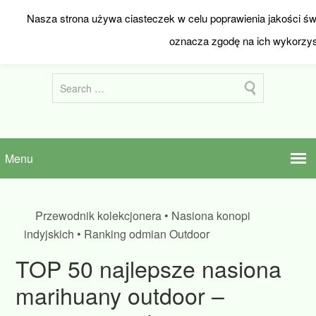
Nasza strona używa ciasteczek w celu poprawienia jakości św
HIDEANDSEED.NL
oznacza zgodę na ich wykorzys
Nasiona marihuany z Holandii
Przewodnik kolekcjonera • Nasiona konopi
indyjskich • Ranking odmian Outdoor
TOP 50 najlepsze nasiona
marihuany outdoor –