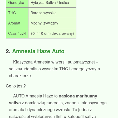
Genetyka
Hybryda Sativa / Indica
THC
Bardzo wysokie
Aromat
Mocny, żywiczny
Czas / cykl
90–110 dni (deklarowany)
2.
Amnesia Haze Auto
Klasyczna Amnesia w wersji automatycznej –
sativa/ruderalis o wysokim THC i energetycznym
charakterze.
Co to jest?
AUTO Amnesia Haze to
nasiona marihuany
sativa
z domieszką ruderalis, znane z intensywnego
aromatu i dynamicznego wzrostu. To jedna z
najczęściej wybieranych linii w kategorii sativa