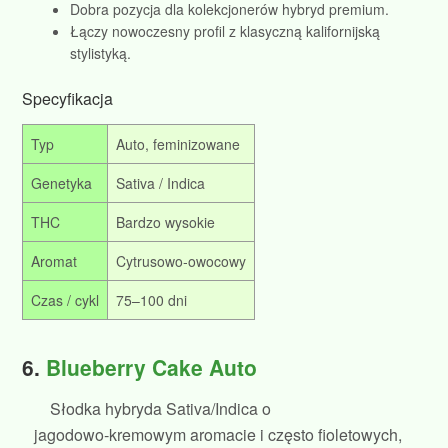
Dobra pozycja dla kolekcjonerów hybryd premium.
Łączy nowoczesny profil z klasyczną kalifornijską
stylistyką.
Specyfikacja
Typ
Auto, feminizowane
Genetyka
Sativa / Indica
THC
Bardzo wysokie
Aromat
Cytrusowo‑owocowy
Czas / cykl
75–100 dni
6.
Blueberry Cake Auto
Słodka hybryda Sativa/Indica o
jagodowo‑kremowym aromacie i często fioletowych,