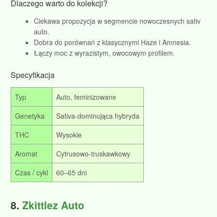
Dlaczego warto do kolekcji?
Ciekawa propozycja w segmencie nowoczesnych sativ
auto.
Dobra do porównań z klasycznymi Haze i Amnesia.
Łączy moc z wyrazistym, owocowym profilem.
Specyfikacja
Typ
Auto, feminizowane
Genetyka
Sativa‑dominująca hybryda
THC
Wysokie
Aromat
Cytrusowo‑truskawkowy
Czas / cykl
60–65 dni
8.
Zkittlez Auto