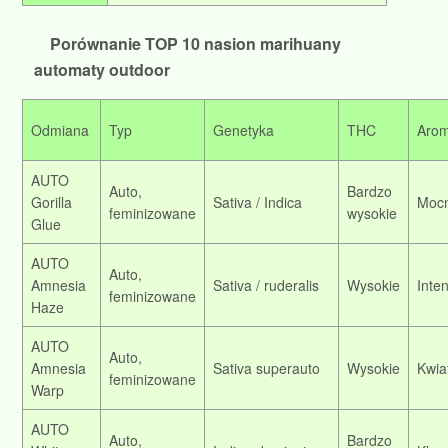
Porównanie TOP 10 nasion marihuany
automaty outdoor
Odmiana
Typ
Genetyka
THC
Aro
AUTO
Auto,
Bardzo
Gorilla
Sativa / Indica
Mocn
feminizowane
wysokie
Glue
AUTO
Auto,
Amnesia
Sativa / ruderalis
Wysokie
Inte
feminizowane
Haze
AUTO
Auto,
Amnesia
Sativa superauto
Wysokie
Kwia
feminizowane
Warp
AUTO
Auto,
Bardzo