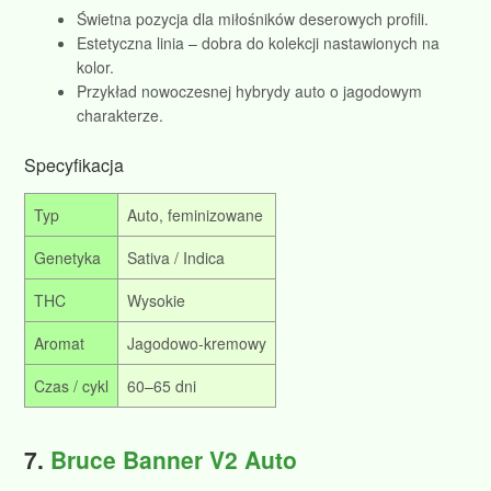
Świetna pozycja dla miłośników deserowych profili.
Estetyczna linia – dobra do kolekcji nastawionych na
kolor.
Przykład nowoczesnej hybrydy auto o jagodowym
charakterze.
Specyfikacja
Typ
Auto, feminizowane
Genetyka
Sativa / Indica
THC
Wysokie
Aromat
Jagodowo‑kremowy
Czas / cykl
60–65 dni
7.
Bruce Banner V2 Auto