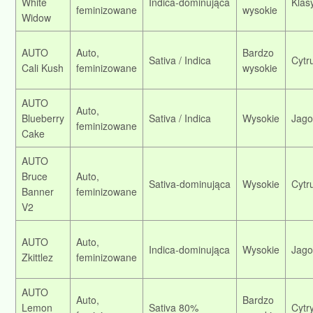
White
Indica‑dominująca
Klas
feminizowane
wysokie
Widow
AUTO
Auto,
Bardzo
Sativa / Indica
Cytr
Cali Kush
feminizowane
wysokie
AUTO
Auto,
Blueberry
Sativa / Indica
Wysokie
Jag
feminizowane
Cake
AUTO
Bruce
Auto,
Sativa‑dominująca
Wysokie
Cytr
Banner
feminizowane
V2
AUTO
Auto,
Indica‑dominująca
Wysokie
Jago
Zkittlez
feminizowane
AUTO
Auto,
Bardzo
Lemon
Sativa 80%
Cytr