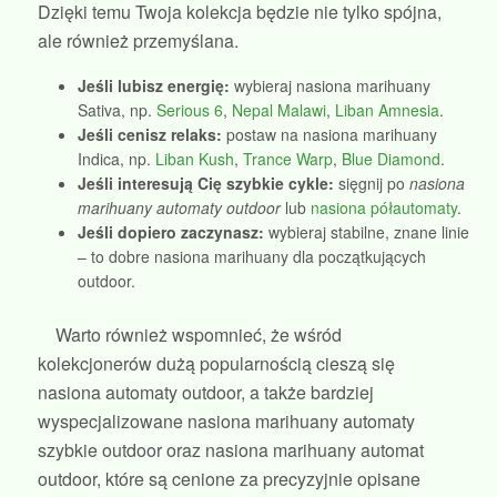
Dzięki temu Twoja kolekcja będzie nie tylko spójna,
ale również przemyślana.
Jeśli lubisz energię:
wybieraj nasiona marihuany
Sativa, np.
Serious 6
,
Nepal Malawi
,
Liban Amnesia
.
Jeśli cenisz relaks:
postaw na nasiona marihuany
Indica, np.
Liban Kush
,
Trance Warp
,
Blue Diamond
.
Jeśli interesują Cię szybkie cykle:
sięgnij po
nasiona
marihuany automaty outdoor
lub
nasiona półautomaty
.
Jeśli dopiero zaczynasz:
wybieraj stabilne, znane linie
– to dobre nasiona marihuany dla początkujących
outdoor.
Warto również wspomnieć, że wśród
kolekcjonerów dużą popularnością cieszą się
nasiona automaty outdoor, a także bardziej
wyspecjalizowane nasiona marihuany automaty
szybkie outdoor oraz nasiona marihuany automat
outdoor, które są cenione za precyzyjnie opisane