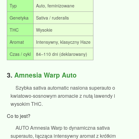
Typ
Auto, feminizowane
Genetyka
Sativa / ruderalis
THC
Wysokie
Aromat
Intensywny, klasyczny Haze
Czas / cykl
84–110 dni (deklarowany)
3.
Amnesia Warp Auto
Szybka sativa automatic nasiona superauto o
kwiatowo‑sosnowym aromacie z nutą lawendy i
wysokim THC.
Co to jest?
AUTO Amnesia Warp to dynamiczna sativa
superauto, łącząca intensywny aromat z krótkim