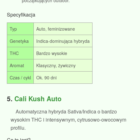
początkujących outdoor.
Specyfikacja
Typ
Auto, feminizowane
Genetyka
Indica‑dominująca hybryda
THC
Bardzo wysokie
Aromat
Klasyczny, żywiczny
Czas / cykl
Ok. 90 dni
5.
Cali Kush Auto
Automatyczna hybryda Sativa/Indica o bardzo
wysokim THC i intensywnym, cytrusowo‑owocowym
profilu.
Co to jest?