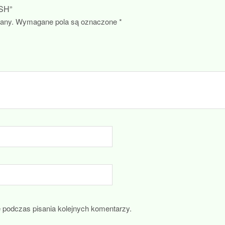
USH”
wany.
Wymagane pola są oznaczone
*
e podczas pisania kolejnych komentarzy.