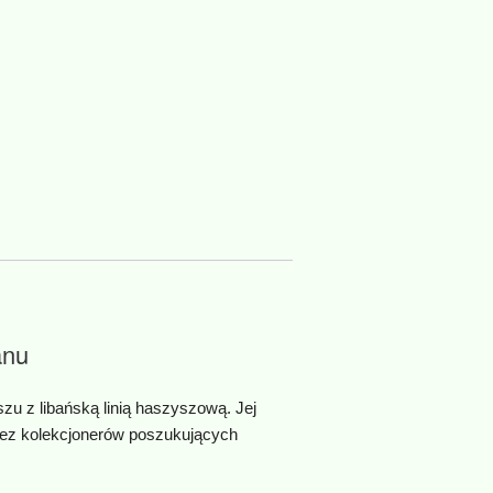
anu
u z libańską linią haszyszową. Jej
rzez kolekcjonerów poszukujących