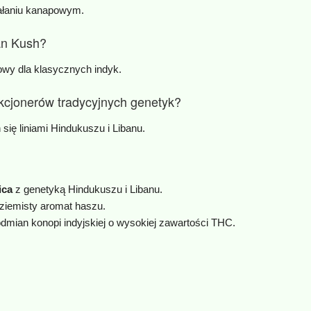
iałaniu kanapowym.
an Kush?
powy dla klasycznych indyk.
ekcjonerów tradycyjnych genetyk?
 się liniami Hindukuszu i Libanu.
ica
z genetyką Hindukuszu i Libanu.
o‑ziemisty aromat haszu.
dmian konopi indyjskiej o wysokiej zawartości THC.