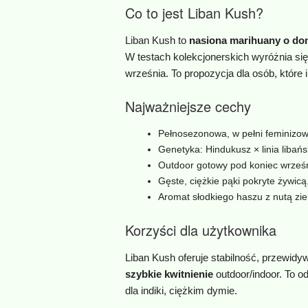
Co to jest Liban Kush?
Liban Kush to
nasiona marihuany o dom
W testach kolekcjonerskich wyróżnia si
września. To propozycja dla osób, które 
Najważniejsze cechy
Pełnosezonowa, w pełni feminizow
Genetyka: Hindukusz × linia libańs
Outdoor gotowy pod koniec wrześn
Gęste, ciężkie pąki pokryte żywicą
Aromat słodkiego haszu z nutą zie
Korzyści dla użytkownika
Liban Kush oferuje stabilność, przewidyw
szybkie kwitnienie
outdoor/indoor. To o
dla indiki, ciężkim dymie.