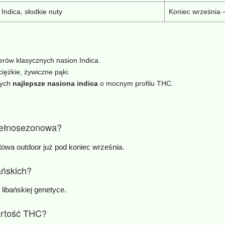
Indica, słodkie nuty
Koniec września –
erów klasycznych nasion Indica.
ciężkie, żywiczne pąki.
cych
najlepsze nasiona indica
o mocnym profilu THC.
pełnosezonowa?
towa outdoor już pod koniec września.
ańskich?
 libańskiej genetyce.
artość THC?