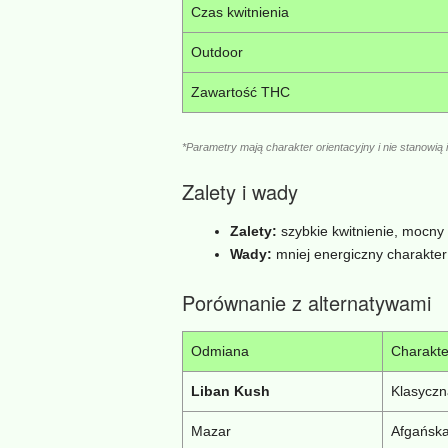
Czas kwitnienia
Outdoor
Zawartość THC
*Parametry mają charakter orientacyjny i nie stanowią i
Zalety i wady
Zalety:
szybkie kwitnienie, mocny 
Wady:
mniej energiczny charakter
Porównanie z alternatywami
Odmiana
Charakte
Liban Kush
Klasyczn
Mazar
Afgańska 