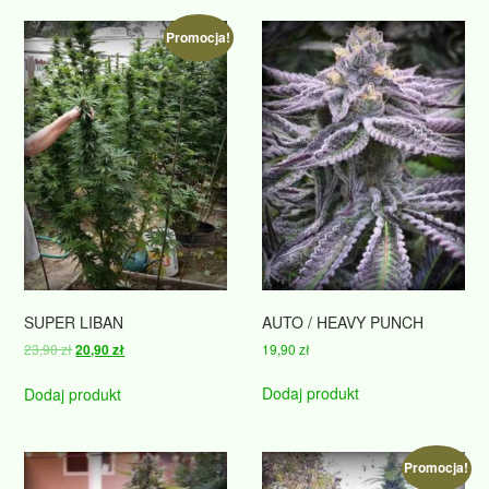
Promocja!
SUPER LIBAN
AUTO / HEAVY PUNCH
Pierwotna
Aktualna
23,90
zł
19,90
zł
20,90
zł
cena
cena
wynosiła:
wynosi:
Dodaj produkt
Dodaj produkt
23,90 zł.
20,90 zł.
Promocja!