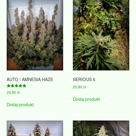
AUTO / AMNESIA HAZE
SERIOUS 6
20,90
zł
Oceniono
24,90
zł
5.00
Dodaj produkt
na 5
Dodaj produkt