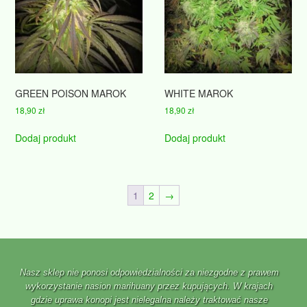
GREEN POISON MAROK
WHITE MAROK
18,90
zł
18,90
zł
Dodaj produkt
Dodaj produkt
1
2
→
Nasz sklep nie ponosi odpowiedzialności za niezgodne z prawem
wykorzystanie nasion marihuany przez kupujących. W krajach
gdzie uprawa konopi jest nielegalna należy traktować nasze