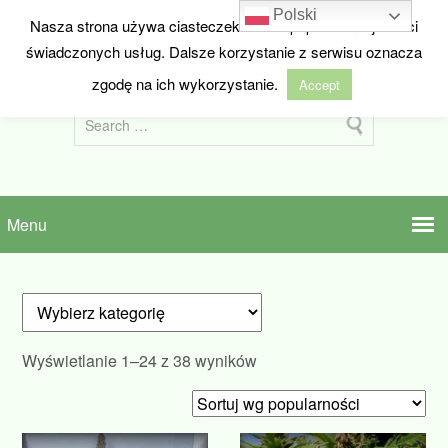
Polski
Nasza strona używa ciasteczek w celu poprawienia jakości
HIDEANDSEED.NL
świadczonych usług. Dalsze korzystanie z serwisu oznacza
Nasiona marihuany z Holandii
zgodę na ich wykorzystanie.
Accept
Posortowane
Wyświetlanie 1–24 z 38 wyników
według
popularności