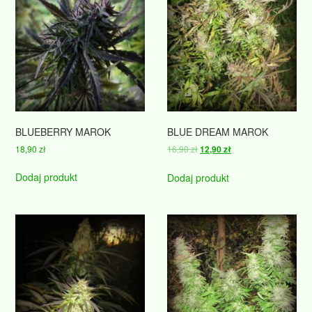
BLUEBERRY MAROK
BLUE DREAM MAROK
Pierwotna
Aktualna
18,90
zł
16,90
zł
12,90
zł
cena
cena
wynosiła:
wynosi:
Dodaj produkt
Dodaj produkt
16,90 zł.
12,90 zł.