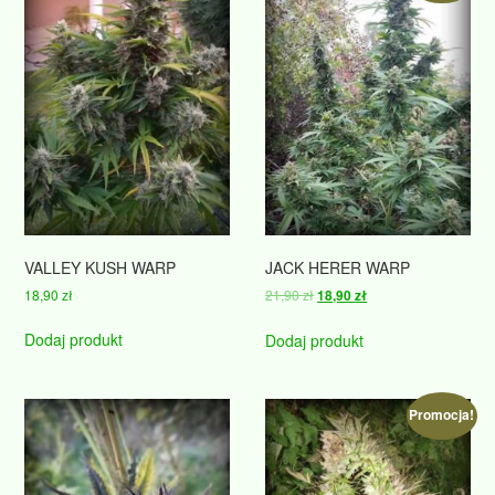
VALLEY KUSH WARP
JACK HERER WARP
Pierwotna
Aktualna
18,90
zł
21,90
zł
18,90
zł
cena
cena
wynosiła:
wynosi:
Dodaj produkt
Dodaj produkt
21,90 zł.
18,90 zł.
Promocja!