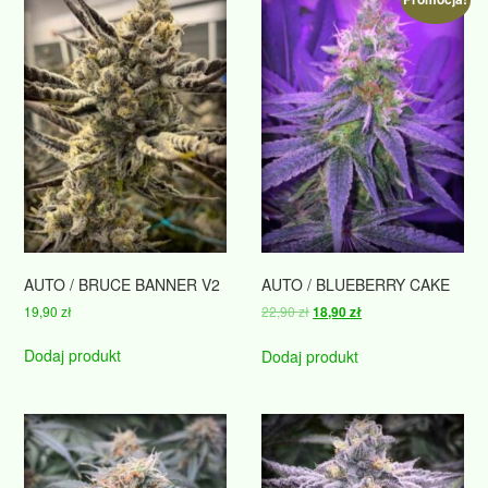
AUTO / BRUCE BANNER V2
AUTO / BLUEBERRY CAKE
Pierwotna
Aktualna
19,90
zł
22,90
zł
18,90
zł
cena
cena
wynosiła:
wynosi:
Dodaj produkt
Dodaj produkt
22,90 zł.
18,90 zł.