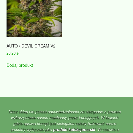
AUTO / DEVIL CREAM V2
20,90
zł
Dodaj produkt
Nasz sklep nie ponosi odpowiedzialności za niezgodne z prawem
wykorzystanie nasion marihuany przez kupujących. W krajach
gdzie uprawa konopi jest nielegalna należy traktować nasze
produkty wyłącznie jako
produkt kolekcjonerski
. W ustawie o