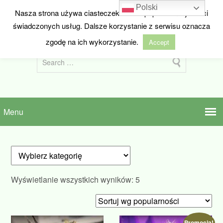
Polski
Nasza strona używa ciasteczek w celu poprawienia jakości
HIDEANDSEED.NL
świadczonych usług. Dalsze korzystanie z serwisu oznacza
Nasiona marihuany z Holandii
zgodę na ich wykorzystanie.
Accept
Posortowane
Wyświetlanie wszystkich wyników: 5
według
popularności
Promocja!