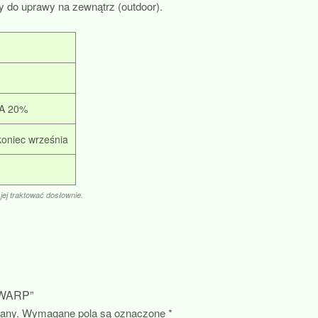
y do uprawy na zewnątrz (outdoor).
VA 20%
koniec września
 jej traktować dosłownie.
 WARP”
wany.
Wymagane pola są oznaczone
*