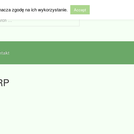
nacza zgodę na ich wykorzystanie.
Accept
ntakt
RP