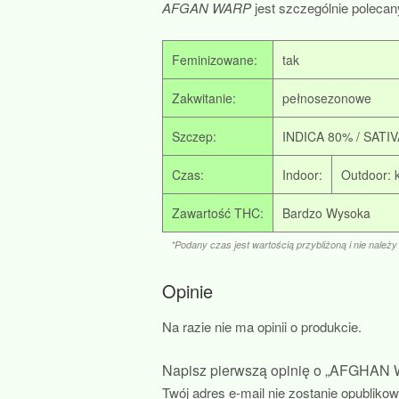
AFGAN WARP
jest szczególnie polecan
Feminizowane:
tak
Zakwitanie:
pełnosezonowe
Szczep:
INDICA 80% / SATI
Czas:
Indoor:
Outdoor: 
Zawartość THC:
Bardzo Wysoka
*Podany czas jest wartością przybliżoną i nie należy
Opinie
Na razie nie ma opinii o produkcie.
Napisz pierwszą opinię o „AFGHAN
Twój adres e-mail nie zostanie opubliko