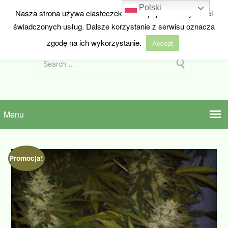
Polski
Nasza strona używa ciasteczek w celu poprawienia jakości
HIDEANDSEED.NL
świadczonych usług. Dalsze korzystanie z serwisu oznacza
Nasiona marihuany z Holandii
zgodę na ich wykorzystanie.
Accept
Promocja!