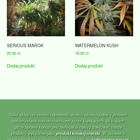
SERIOUS MAROK
WATERMELON KUSH
20,90
zł
18,90
zł
Dodaj produkt
Dodaj produkt
Nasz sklep nie ponosi odpowiedzialności za niezgodne z prawem
wykorzystanie nasion marihuany przez kupujących. W krajach
gdzie uprawa konopi jest nielegalna należy traktować nasze
produkty wyłącznie jako
produkt kolekcjonerski
. W ustawie o
przeciwdziałaniu narkomanii zapisane jest, że
kiełkowanie nasion