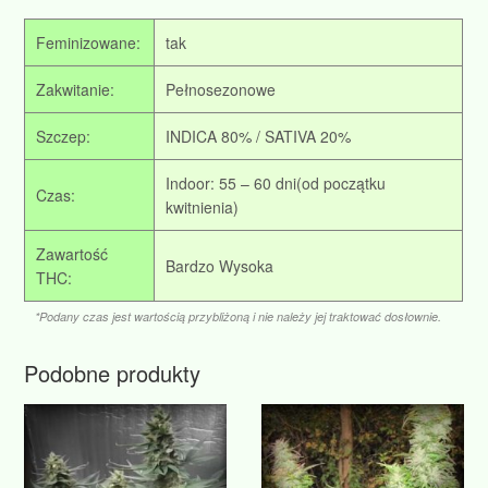
Feminizowane:
tak
Zakwitanie:
Pełnosezonowe
Szczep:
INDICA 80% / SATIVA 20%
Indoor: 55 – 60 dni(od początku
Czas:
kwitnienia)
Zawartość
Bardzo Wysoka
THC:
*Podany czas jest wartością przybliżoną i nie należy jej traktować dosłownie.
Podobne produkty