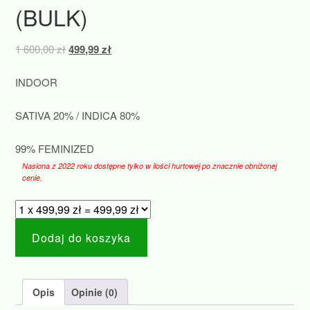
(BULK)
Pierwotna
Aktualna
1 600,00
zł
499,99
zł
cena
cena
wynosiła:
wynosi:
INDOOR
1
499,99 zł.
600,00 zł.
SATIVA 20% / INDICA 80%
99% FEMINIZED
Nasiona z 2022 roku dostępne tylko w ilości hurtowej po znacznie obniżonej
cenie.
Dodaj do koszyka
Opis
Opinie (0)