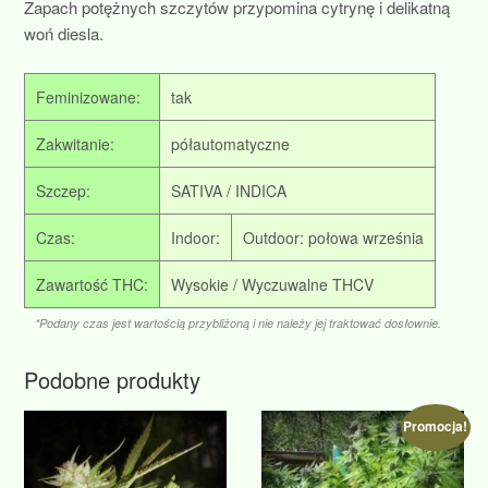
Zapach potężnych szczytów przypomina cytrynę i delikatną
woń diesla.
Feminizowane:
tak
Zakwitanie:
półautomatyczne
Szczep:
SATIVA / INDICA
Czas:
Indoor:
Outdoor: połowa września
Zawartość THC:
Wysokie / Wyczuwalne THCV
*Podany czas jest wartością przybliżoną i nie należy jej traktować dosłownie.
Podobne produkty
Promocja!