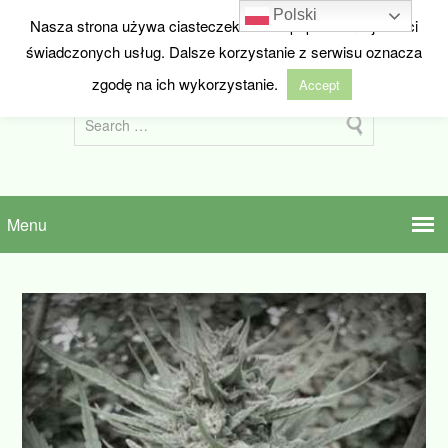
Polski
Nasza strona używa ciasteczek w celu poprawienia jakości
HIDEANDSEED.NL
świadczonych usług. Dalsze korzystanie z serwisu oznacza
Nasiona marihuany z Holandii
zgodę na ich wykorzystanie.
Accept