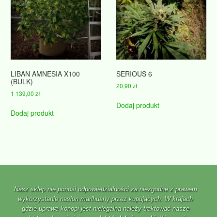
LIBAN AMNESIA X100
SERIOUS 6
(BULK)
20,90
zł
1 139,00
zł
Dodaj produkt
Dodaj produkt
Nasz sklep nie ponosi odpowiedzialności za niezgodne z prawem
wykorzystanie nasion marihuany przez kupujących. W krajach
gdzie uprawa konopi jest nielegalna należy traktować nasze