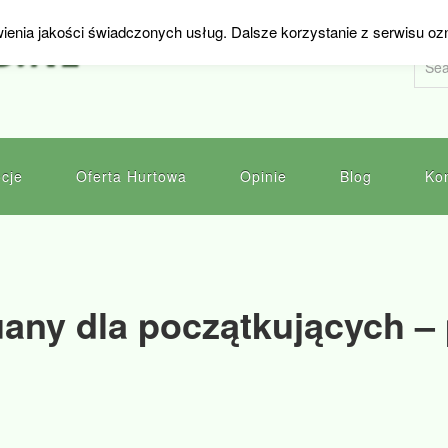
ienia jakości świadczonych usług. Dalsze korzystanie z serwisu oz
D.NL
cje
Oferta Hurtowa
Opinie
Blog
Ko
any dla początkujących – 