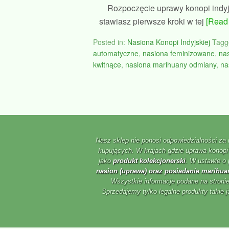
Rozpoczęcie uprawy konopi indyj
stawiasz pierwsze kroki w tej
[Read 
Posted in:
Nasiona Konopi Indyjskiej
Tagg
automatyczne
,
nasiona feminizowane
,
na
kwitnące
,
nasiona marihuany odmiany
,
na
Nasz sklep nie ponosi odpowiedzialności za
kupujących. W krajach gdzie uprawa konopi 
jako
produkt kolekcjonerski
. W ustawie o 
nasion (uprawa) oraz posiadanie marihuan
Wszystkie informacje podane na stronie
Sprzedajemy tylko legalne produkty takie j