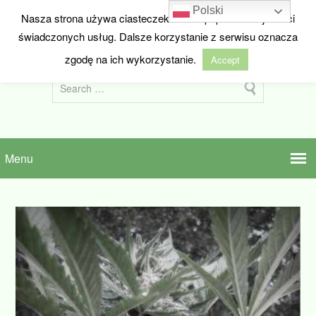
Polski
Nasza strona używa ciasteczek w celu poprawienia jakości
HIDEANDSEED.NL
świadczonych usług. Dalsze korzystanie z serwisu oznacza
Nasiona marihuany z Holandii
zgodę na ich wykorzystanie.
Accept