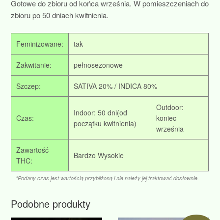
Gotowe do zbioru od końca września. W pomieszczeniach do
zbioru po 50 dniach kwitnienia.
Feminizowane:
tak
Zakwitanie:
pełnosezonowe
Szczep:
SATIVA 20% / INDICA 80%
Outdoor:
Indoor: 50 dni(od
Czas:
koniec
początku kwitnienia)
września
Zawartość
Bardzo Wysokie
THC:
*Podany czas jest wartością przybliżoną i nie należy jej traktować dosłownie.
Podobne produkty