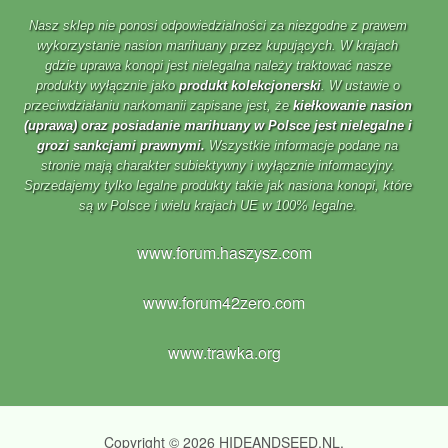
Nasz sklep nie ponosi odpowiedzialności za niezgodne z prawem
wykorzystanie nasion marihuany przez kupujących. W krajach
gdzie uprawa konopi jest nielegalna należy traktować nasze
produkty wyłącznie jako
produkt kolekcjonerski
. W ustawie o
przeciwdziałaniu narkomanii zapisane jest, że
kiełkowanie nasion
(uprawa) oraz posiadanie marihuany w Polsce jest nielegalne i
grozi sankcjami prawnymi.
Wszystkie informacje podane na
stronie mają charakter subiektywny i wyłącznie informacyjny.
Sprzedajemy tylko legalne produkty takie jak nasiona konopi, które
są w Polsce i wielu krajach UE w 100% legalne.
www.forum.haszysz.com
www.forum42zero.com
www.trawka.org
Copyright © 2026 HIDEANDSEED.NL.