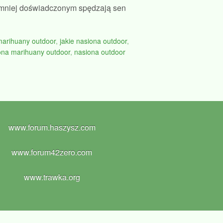
m mniej doświadczonym spędzają sen
marihuany outdoor
,
jakie nasiona outdoor
,
ona marihuany outdoor
,
nasiona outdoor
www.forum.haszysz.com
www.forum42zero.com
www.trawka.org