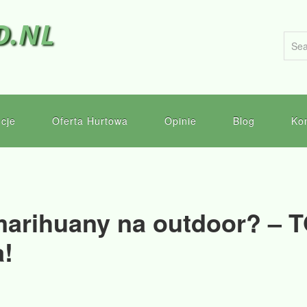
D.NL
cje
Oferta Hurtowa
Opinie
Blog
Ko
marihuany na outdoor? – 
!