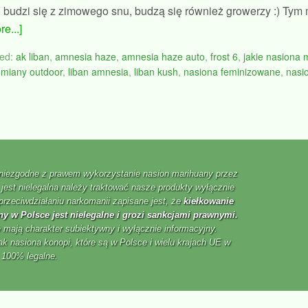
 budzi się z zimowego snu, budzą się również growerzy :) Ty
e...]
ed:
ak liban
,
amnesia haze
,
amnesia haze auto
,
frost 6
,
jakie nasiona 
dmiany outdoor
,
liban amnesia
,
liban kush
,
nasiona feminizowane
,
nasi
 niezgodne z prawem wykorzystanie nasion marihuany przez
jest nielegalna należy traktować nasze produkty wyłącznie
przeciwdziałaniu narkomanii zapisane jest, że
kiełkowanie
y w Polsce jest nielegalne i grozi sankcjami prawnymi.
 mają charakter subiektywny i wyłącznie informacyjny.
ak nasiona konopi, które są w Polsce i wielu krajach UE w
100% legalne.