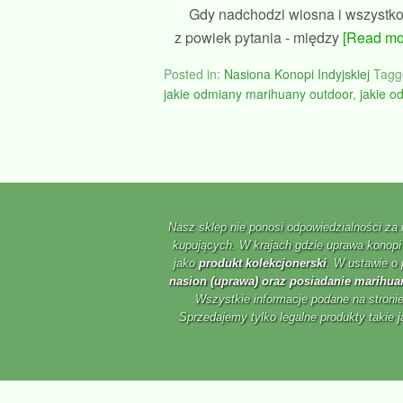
Gdy nadchodzi wiosna i wszystko
z powiek pytania - między
[Read mor
Posted in:
Nasiona Konopi Indyjskiej
Tagg
jakie odmiany marihuany outdoor
,
jakie o
Nasz sklep nie ponosi odpowiedzialności za
kupujących. W krajach gdzie uprawa konopi 
jako
produkt kolekcjonerski
. W ustawie o 
nasion (uprawa) oraz posiadanie marihuan
Wszystkie informacje podane na stronie
Sprzedajemy tylko legalne produkty takie j