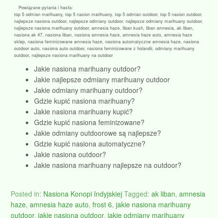
Powiązane pytania i hasła:
top 5 odmian marihuany, top 5 nasion marihuany, top 5 odmian outdoor, top 5 nasion outdoor,
najlepsze nasiona outdoor, najlepsze odmiany outdoor, najlepsze odmiany marihuany outdoor,
najlepsze nasiona marihuany outdoor, amnesia haze, liban kush, liban amnesia, ak liban,
nasiona ak 47, nasiona liban, nasiona amnesia haze, amnesia haze auto, amnesia haze
sklep, nasiona feminizowane amnesia haze, nasiona automatyczne amnesia haze, nasiona
outdoor auto, nasiona auto outdoor, nasiona feminizowane z holandii, odmiany marihuany
outdoor, najlepsze nasiona marihuany na outdoor
Jakie nasiona marihuany outdoor?
Jakie najlepsze odmiany marihuany outdoor
Jakie odmiany marihuany outdoor?
Gdzie kupić nasiona marihuany?
Jakie nasiona marihuany kupić?
Gdzie kupić nasiona feminizowane?
Jakie odmiany outdoorowe są najlepsze?
Gdzie kupić nasiona automatyczne?
Jakie nasiona outdoor?
Jakie nasiona marihuany najlepsze na outdoor?
Posted in:
Nasiona Konopi Indyjskiej
Tagged:
ak liban
,
amnesia
haze
,
amnesia haze auto
,
frost 6
,
jakie nasiona marihuany
outdoor
,
jakie nasiona outdoor
,
jakie odmiany marihuany