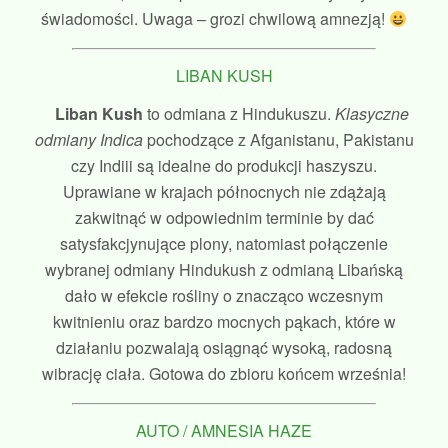
świadomości. Uwaga – grozi chwilową amnezją!
LIBAN KUSH
Liban Kush
to odmiana z Hindukuszu.
Klasyczne
odmiany Indica
pochodzące z Afganistanu, Pakistanu
czy Indiii są idealne do produkcji haszyszu.
Uprawiane w krajach północnych nie zdążają
zakwitnąć w odpowiednim terminie by dać
satysfakcjynujące plony, natomiast połączenie
wybranej odmiany Hindukush z odmianą Libańską
dało w efekcie rośliny o znacząco wczesnym
kwitnieniu oraz bardzo mocnych pąkach, które w
działaniu pozwalają osiągnąć wysoką, radosną
wibrację ciała. Gotowa do zbioru końcem września!
AUTO / AMNESIA HAZE