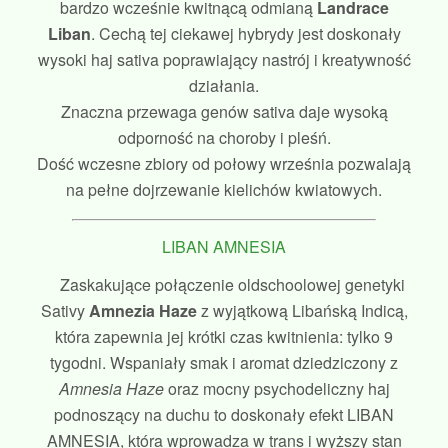
bardzo wcześnie kwitnącą odmianą
Landrace
Liban
. Cechą tej ciekawej hybrydy jest doskonały
wysoki haj sativa poprawiający nastrój i kreatywność
działania.
Znaczna przewaga genów sativa daje wysoką
odporność na choroby i pleśń.
Dość wczesne zbiory od połowy września pozwalają
na pełne dojrzewanie kielichów kwiatowych.
LIBAN AMNESIA
Zaskakujące połączenie oldschoolowej genetyki
Sativy
Amnezia Haze
z wyjątkową Libańską Indicą,
która zapewnia jej krótki czas kwitnienia: tylko 9
tygodni. Wspaniały smak i aromat dziedziczony z
Amnesia Haze
oraz mocny psychodeliczny haj
podnoszący na duchu to doskonały efekt LIBAN
AMNESIA, która wprowadza w trans i wyższy stan