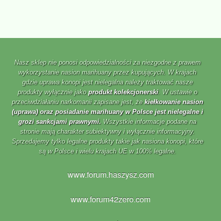
Nasz sklep nie ponosi odpowiedzialności za niezgodne z prawem
wykorzystanie nasion marihuany przez kupujących. W krajach
gdzie uprawa konopi jest nielegalna należy traktować nasze
produkty wyłącznie jako
produkt kolekcjonerski
. W ustawie o
przeciwdziałaniu narkomanii zapisane jest, że
kiełkowanie nasion
(uprawa) oraz posiadanie marihuany w Polsce jest nielegalne i
grozi sankcjami prawnymi.
Wszystkie informacje podane na
stronie mają charakter subiektywny i wyłącznie informacyjny.
Sprzedajemy tylko legalne produkty takie jak nasiona konopi, które
są w Polsce i wielu krajach UE w 100% legalne.
www.forum.haszysz.com
www.forum42zero.com