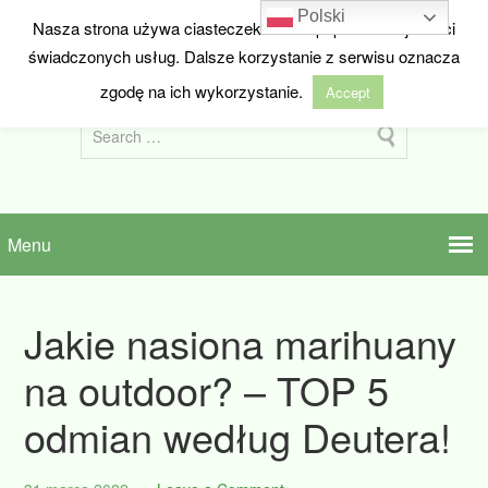
Polski
Nasza strona używa ciasteczek w celu poprawienia jakości
HIDEANDSEED.NL
świadczonych usług. Dalsze korzystanie z serwisu oznacza
Nasiona marihuany z Holandii
zgodę na ich wykorzystanie.
Accept
Jakie nasiona marihuany
na outdoor? – TOP 5
odmian według Deutera!